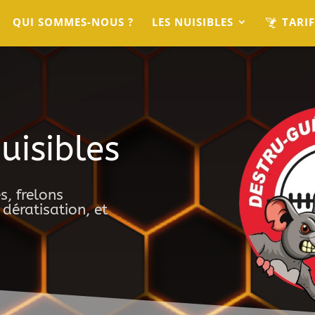
A
QUI SOMMES-NOUS ?
LES NUISIBLES
TARIF
C
C
U
uisibles
s, frelons
 dératisation, et