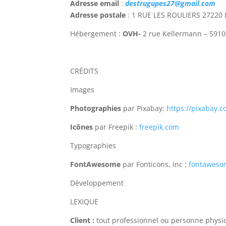
Adresse email
:
destrugupes27@gmail.com
Adresse postale
:
1 RUE LES ROULIERS 27220
Hébergement :
OVH-
2 rue Kellermann – 5910
CRÉDITS
Images
Photographies
par Pixabay:
https://pixabay.c
Icônes
par Freepik :
freepik.com
Typographies
FontAwesome
par Fonticons, Inc :
fontaweso
Développement
LEXIQUE
Client :
tout professionnel ou personne physiqu