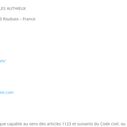
 LES AUTHIEUX
0 Roubaix – France
om/
me.com
e capable au sens des articles 1123 et suivants du Code civil, ou p