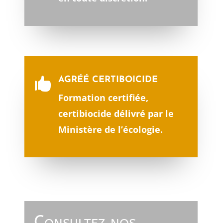
AGRÉÉ CERTIBOICIDE

Formation certifiée,
certibiocide délivré par le
Ministère de l’écologie.
Consultez nos