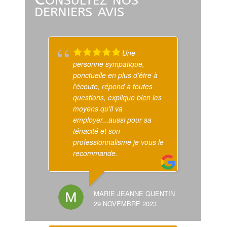
derniers avis
Une
personne sympatique,
un
ponctuelle en plus d'être à
da
l'écoute, répond à toutes
à 
questions, explique bien les
de
moyens qu'il va
in
employer...aussi pour sa
re
ténacité et son
professionnalisme je vous le
recommande.
MARIE JEANNE QUENTIN
29 NOVEMBRE 2023
ex